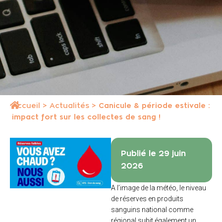
Accueil
>
Actualités
>
Canicule & période estivale :
impact fort sur les collectes de sang !
Publié le 29 juin
2026
A l’image de la météo, le niveau
de réserves en produits
sanguins national comme
régional subit également un