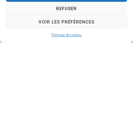
REFUSER
VOIR LES PRÉFÉRENCES
Hôtel de Ville
Politique de cookies
12 route de La Chapelle
CS 58570
18570 Trouy
02 48 64 78 18
Nous contacter
Horaires d'ouverture
Lundi
: 9h-12h et 14h-17h
Mardi
: 9h-12h et 14h-18h
Mercredi
: 9h-
12h et
(14h-16h mairie annexe)