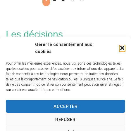
Les décisions
Gérer le consentement aux
cookies
20260302-Décision n° 01-Attribution MAPA
Pour offrir les meilleures expériences, nous utilisons des technologies telles
que les cookies pour stocker et/ou accéder aux informations des appareils. Le
fait de consentir à ces technologies nous permettra de traiter des données
20260302-Décision n°02-Modification régie
telles que le comportement de navigation ou les ID uniques sur ce site. Le fait
de ne pas consentir ou de retirer son consentement peut avoir un effet négatif
d’avance
sur certaines caractéristiques et fonctions.
20251107-DEC34-2025-AttributionMAPA09-
ACCEPTER
2025-AcquisitionMiseEnPlaceJeuxExterieurs
REFUSER