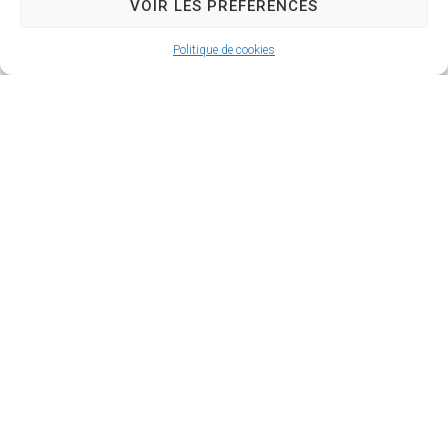
20251027-DEC33-2025-AttributionMAPA18-
VOIR LES PRÉFÉRENCES
2025MoeRueduChampduPuits
Politique de cookies
20251010-DEC30-2025-
SignatureConventionEnedisFresqueTalleries-
tampon
20251010-DEC31-2025-AttributionMAPA14-
2025AcquisitionFourgon
20251010-DEC32-2025-AttributionMAPA13-
2025MaitriseOeuvrePhotovoltaïqueBatCom
20251003-DEC29-2025-AttributionMAPA12-
2025AménagementExtChâteauRozé