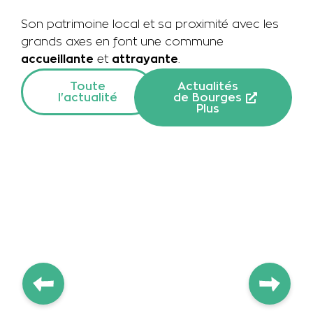
Son patrimoine local et sa proximité avec les
grands axes en font une commune
accueillante
et
attrayante
.
Toute
Actualités
l'actualité
de Bourges
Plus
À la une
Environnement
Modification des horaires
de bruit pour les activités