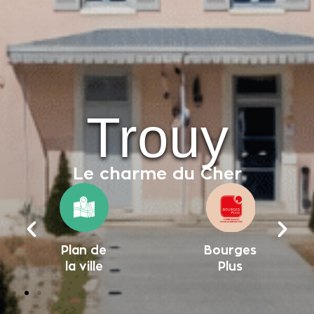
Trouy
Le charme du Cher
Plan de
Bourges
la ville
Plus