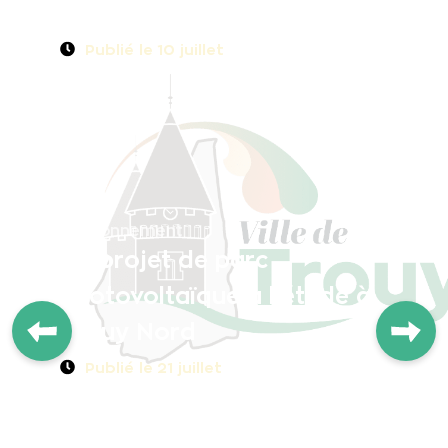
professionnelles
Publié le
10 juillet
Environnement
Un projet de parc
photovoltaïque à l'étude à
Trouy Nord
Publié le
21 juillet