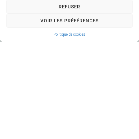
REFUSER
VOIR LES PRÉFÉRENCES
Politique de cookies
Hôtel de Ville
12 route de La Chapelle
CS 58570
18570 Trouy