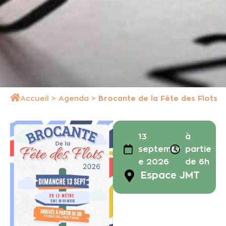
Accueil
>
Agenda
>
Brocante de la Fête des Flots
13
à
septembr
partie
e 2026
de 6h
Espace JMT