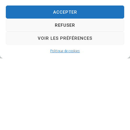
CS 58570
ACCEPTER
18570 Trouy
REFUSER
02 48 64 78 18
VOIR LES PRÉFÉRENCES
Nous contacter
Politique de cookies
Horaires d'ouverture
Lundi
: 9h-12h et 14h-17h
Mardi
: 9h-12h et 14h-18h
Mercredi
: 9h-
12h et
(14h-16h mairie annexe)
Jeudi
: 9h-12h
Vendredi
: 9h-17h