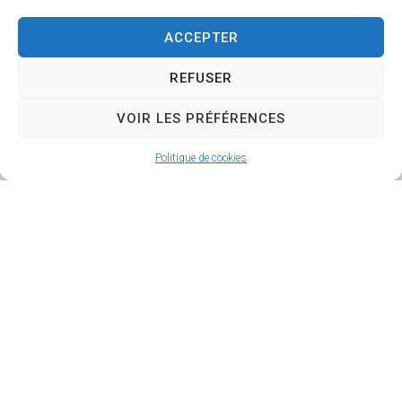
CS 58570
ACCEPTER
18570 Trouy
REFUSER
02 48 64 78 18
VOIR LES PRÉFÉRENCES
Nous contacter
Politique de cookies
Horaires d'ouverture
Lundi
: 9h-12h et 14h-17h
Mardi
: 9h-12h et 14h-18h
Mercredi
: 9h-
12h et
(14h-16h mairie annexe)
Jeudi
: 9h-12h
Vendredi
: 9h-17h