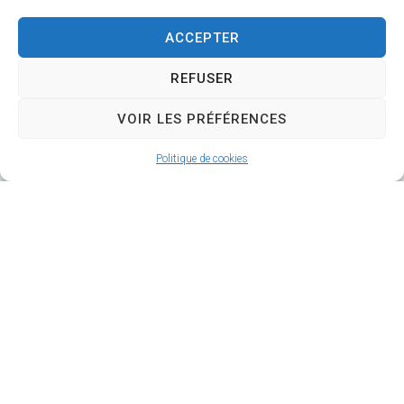
CS 58570
ACCEPTER
18570 Trouy
REFUSER
02 48 64 78 18
VOIR LES PRÉFÉRENCES
Nous contacter
Politique de cookies
Horaires d'ouverture
Lundi
: 9h-12h et 14h-17h
Mardi
: 9h-12h et 14h-18h
Mercredi
: 9h-
12h et
(14h-16h mairie annexe)
Jeudi
: 9h-12h
Vendredi
: 9h-17h