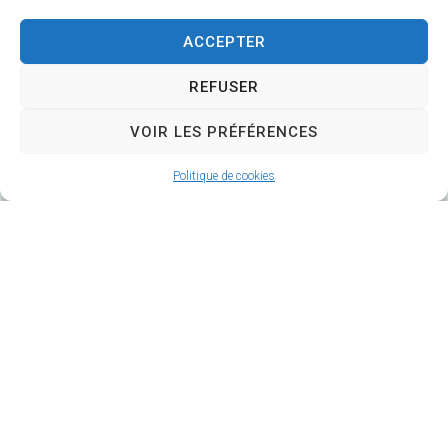
CS 58570
ACCEPTER
18570 Trouy
REFUSER
02 48 64 78 18
VOIR LES PRÉFÉRENCES
Nous contacter
Politique de cookies
Horaires d'ouverture
Lundi
: 9h-12h et 14h-17h
Mardi
: 9h-12h et 14h-18h
Mercredi
: 9h-
12h et
(14h-16h mairie annexe)
Jeudi
: 9h-12h
Vendredi
: 9h-17h