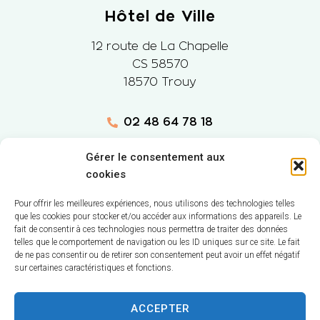
Hôtel de Ville
12 route de La Chapelle
CS 58570
18570 Trouy
02 48 64 78 18
Nous contacter
Gérer le consentement aux
cookies
Horaires d'ouverture
Pour offrir les meilleures expériences, nous utilisons des technologies telles
que les cookies pour stocker et/ou accéder aux informations des appareils. Le
Lundi
: 9h-12h et 14h-17h
fait de consentir à ces technologies nous permettra de traiter des données
Mardi
: 9h-12h et 14h-18h
telles que le comportement de navigation ou les ID uniques sur ce site. Le fait
de ne pas consentir ou de retirer son consentement peut avoir un effet négatif
Mercredi
: 9h-
12h et
(14h-16h mairie annexe)
sur certaines caractéristiques et fonctions.
Jeudi
: 9h-12h
ACCEPTER
Vendredi
: 9h-17h