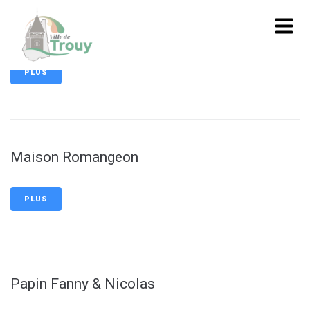
contenu
principal
Marchands ambulants
PLUS
Maison Romangeon
PLUS
Papin Fanny & Nicolas