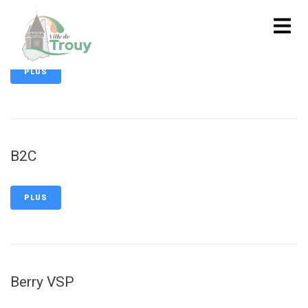
contenu
principal
MOTRIO
PLUS
B2C
PLUS
Berry VSP