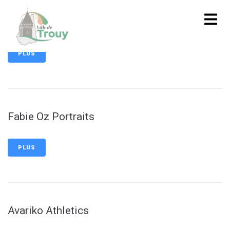
contenu
principal
Oge
PLUS
Fabie Oz Portraits
PLUS
Avariko Athletics