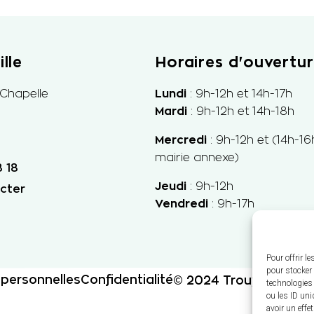
lle
Horaires d'ouvertu
 Chapelle
Lundi
: 9h-12h et 14h-17h
Mardi
: 9h-12h et 14h-18h
Mercredi
: 9h-
12h et
(14h-16
mairie annexe)
 18
Jeudi
: 9h-12h
cter
Vendredi
: 9h-17h
Pour offrir l
pour stocker 
personnelles
Confidentialité
© 2024 Trouy - Propul
technologies
ou les ID uni
avoir un effe