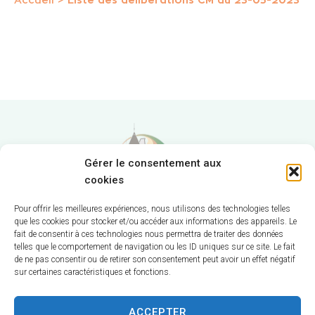
Accueil
>
Liste des délibérations CM du 23-05-2023
Gérer le consentement aux
cookies
Pour offrir les meilleures expériences, nous utilisons des technologies telles
que les cookies pour stocker et/ou accéder aux informations des appareils. Le
fait de consentir à ces technologies nous permettra de traiter des données
Hôtel de Ville
telles que le comportement de navigation ou les ID uniques sur ce site. Le fait
de ne pas consentir ou de retirer son consentement peut avoir un effet négatif
12 route de La Chapelle
sur certaines caractéristiques et fonctions.
CS 58570
18570 Trouy
ACCEPTER