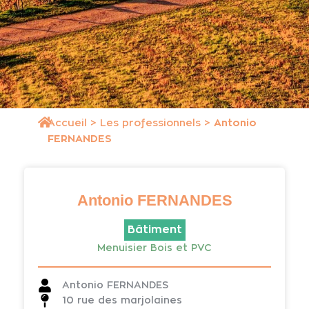
Accueil
>
Les professionnels
>
Antonio
FERNANDES
Antonio FERNANDES
Bâtiment
Menuisier Bois et PVC
Antonio FERNANDES
10 rue des marjolaines