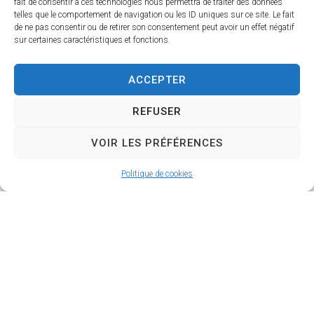
fait de consentir à ces technologies nous permettra de traiter des données
telles que le comportement de navigation ou les ID uniques sur ce site. Le fait
de ne pas consentir ou de retirer son consentement peut avoir un effet négatif
sur certaines caractéristiques et fonctions.
ACCEPTER
REFUSER
VOIR LES PRÉFÉRENCES
Politique de cookies
Hôtel de Ville
12 route de La Chapelle
CS 58570
18570 Trouy
02 48 64 78 18