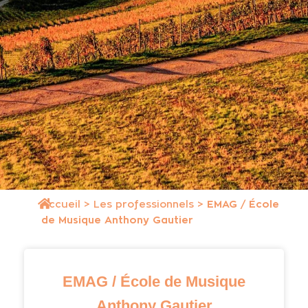
Accueil
>
Les professionnels
>
EMAG / École
de Musique Anthony Gautier
EMAG / École de Musique
Anthony Gautier