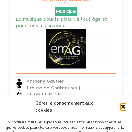
Musique
La musique pour le plaisir, à tout âge et
pour tous les niveaux
Anthony Gautier
1 route de Châteauneuf
06 68 12 24 08
gautier.anthony18@gmail.com
Gérer le consentement aux
Sur rendez-vous
cookies
Pour offrir les meilleures expériences, nous utilisons des technologies telles
Voir tous les commerçants
que les cookies pour stocker et/ou accéder aux informations des appareils. Le