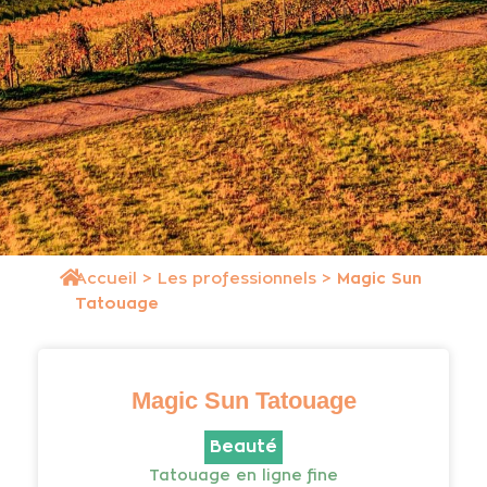
Accueil
>
Les professionnels
>
Magic Sun
Tatouage
Magic Sun Tatouage
Beauté
Tatouage en ligne fine