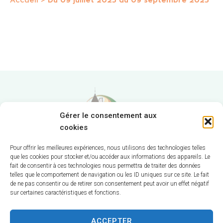
Accueil
>
Du 09 juillet 2025 au 09 septembre 2025
Gérer le consentement aux
cookies
Pour offrir les meilleures expériences, nous utilisons des technologies telles
que les cookies pour stocker et/ou accéder aux informations des appareils. Le
fait de consentir à ces technologies nous permettra de traiter des données
Hôtel de Ville
telles que le comportement de navigation ou les ID uniques sur ce site. Le fait
de ne pas consentir ou de retirer son consentement peut avoir un effet négatif
12 route de La Chapelle
sur certaines caractéristiques et fonctions.
CS 58570
18570 Trouy
ACCEPTER